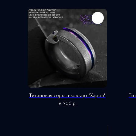
Титановая серьга-кольцо "Харон"
Ти
8 700
р.