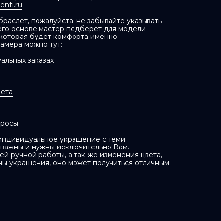
nti.ru
раслет, пожалуйста, не забывайте указывать
 его основе мастер подберет для модели
 которая будет комфорта именно
замера можно тут:
альных заказах
вета
просы
 индивидуальное украшение с теми
 важны и нужны исключительно Вам.
й ручной работы, а так-же изменения цвета,
ны украшения, оно может получиться отличным