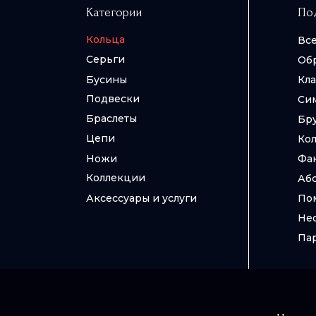
Категории
По
Кольца
Все
Все
Вс
Все
Вс
Вс
Укр
Серьги
Об
Се
Си
Же
Цеп
фи
Бусины
Кла
Се
По
Бр
Це
Ки
Подвески
Си
Се
По
Бр
Эст
Браслеты
Бр
Се
Па
Фэ
Цепи
Кол
Му
Лес
Ножи
Фа
Коллекции
Аб
Аксессуары и услуги
По
Не
Па