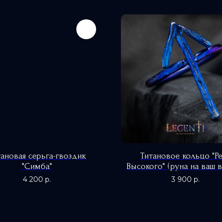
тановая серьга-гвоздик
Титановое кольцо "Р
"Симба"
Высокого" (руна на ваш 
4 200
р.
3 900
р.