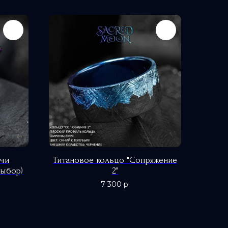
ечи
Титановое кольцо "Сопряжение
выбор)
2"
7 300
р.