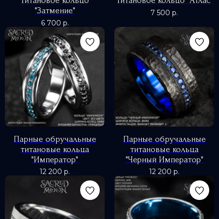
Титановое кольцо
Титановое кольцо "Атлас"
"Затмение"
7 500
р.
6 700
р.
Парные обручальные
Парные обручальные
титановые кольца
титановые кольца
"Император"
"Черный Император"
12 200
р.
12 200
р.