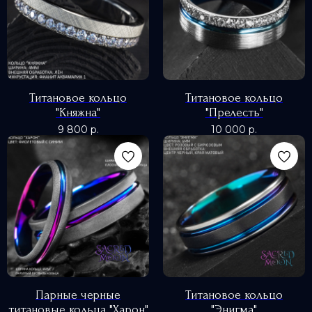
Титановое кольцо
Титановое кольцо
"Княжна"
"Прелесть"
9 800
р.
10 000
р.
0
Парные черные
Титановое кольцо
титановые кольца "Харон"
"Энигма"