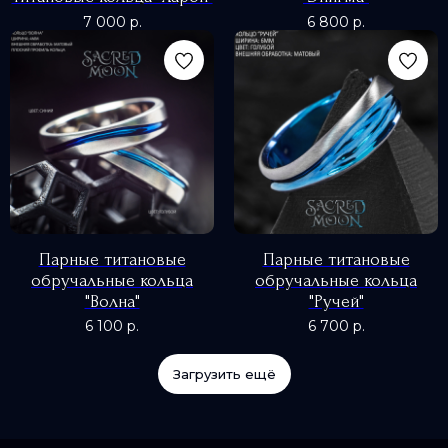
7 000
р.
6 800
р.
Парные титановые
Парные титановые
обручальные кольца
обручальные кольца
"Волна"
"Ручей"
6 100
р.
6 700
р.
Загрузить ещё