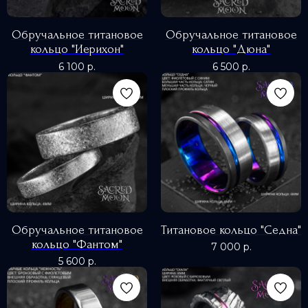
Обручальное титановое
Обручальное титановое
кольцо "Иерихон"
кольцо "Дюна"
6 100
р.
6 500
р.
Обручальное титановое
Титановое кольцо "Седна"
кольцо "Фантом"
7 000
р.
5 600
р.