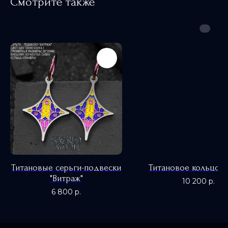
Смотрите также
Титановые серьги-подвески
Титановое кольцо "Р
"Витраж"
10 200
р.
6 800
р.
0