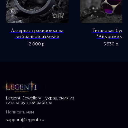
Лазерная гравировка на
Титановая буси
выбранное изделие
"Андромеда"
0
2 000
р.
5 930
р.
Legenti Jewellery – украшения из
титана ручной работы
Написать нам
support@legenti.ru