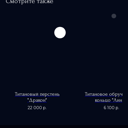
Смотрите также
Титановый перстень
Титановое обручал
"Дракон"
кольцо "Линия"
22 000
р.
6 100
р.
0