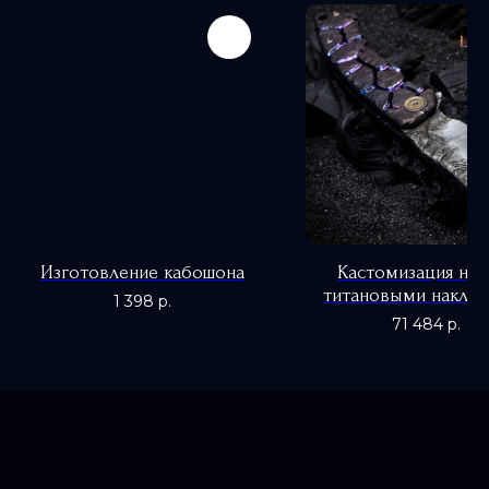
Изготовление кабошона
Кастомизация нож
титановыми накла
1 398
р.
"Лава"
71 484
р.
0