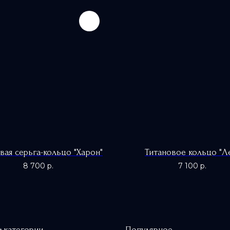
вая серьга-кольцо "Харон"
Титановое кольцо "Л
8 700
р.
7 100
р.
дкатегории
Популярное