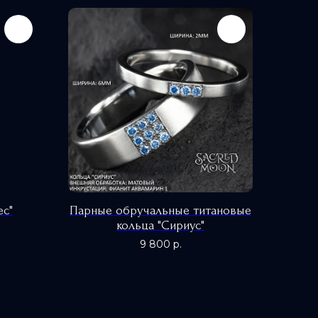
ес"
Парные обручальные титановые
кольца "Сириус"
9 800
р.