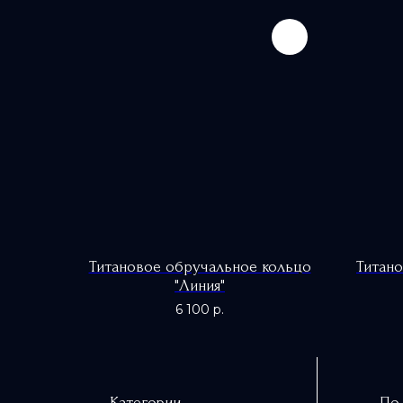
Титановое обручальное кольцо
Титано
"Линия"
6 100
р.
Категории
По