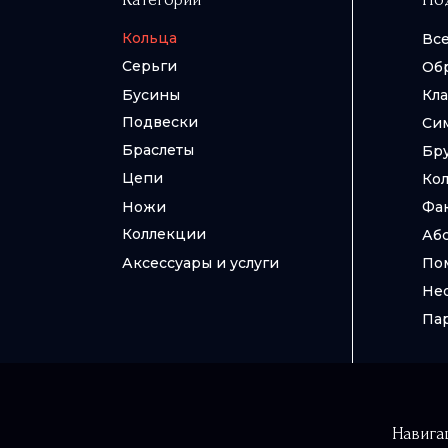
Кольца
Все
Все
Вс
Все
Вс
Вс
Укр
Серьги
Об
Се
Си
Же
Цеп
фи
Бусины
Кла
Се
По
Бр
Це
Ки
Подвески
Си
Се
По
Бр
Эст
Браслеты
Бр
Се
Па
Фэ
Цепи
Кол
Му
Лес
Ножи
Фа
Коллекции
Аб
Аксессуары и услуги
По
Не
Па
Навига