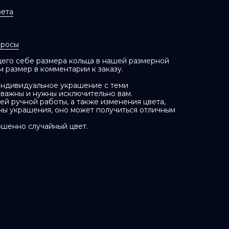
вета
просы
его себе размера кольца в нашей размерной
м размер в комментарии к заказу.
индивидуальное украшение с теми
 важны и нужны исключительно вам.
ей ручной работы, а также изменения цвета,
ны украшения, оно может получиться отличным
ршенно случайный цвет.