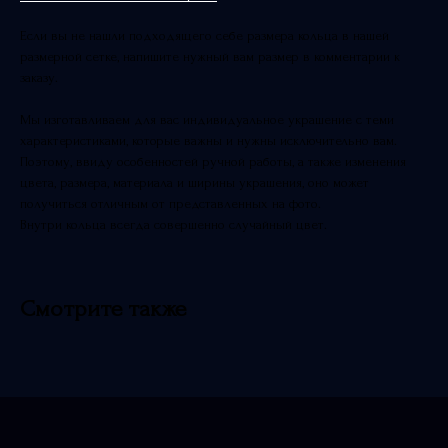
Если вы не нашли подходящего себе размера кольца в нашей
размерной сетке, напишите нужный вам размер в комментарии к
заказу.
Мы изготавливаем для вас индивидуальное украшение с теми
характеристиками, которые важны и нужны исключительно вам.
Поэтому, ввиду особенностей ручной работы, а также изменения
цвета, размера, материала и ширины украшения, оно может
получиться отличным от представленных на фото.
Внутри кольца всегда совершенно случайный цвет.
Смотрите также