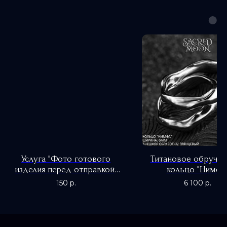
Услуга "Фото готового
Титановое обручал
изделия перед отправкой"
кольцо "Нимфа
(фото: фото)
150
р.
6 100
р.
0