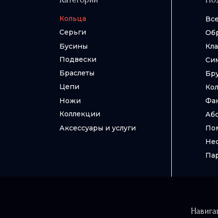
Кольца
Все
Все
Вс
Все
Вс
Вс
Укр
Серьги
Об
Се
Си
Же
Цеп
фи
Бусины
Кла
Се
По
Бр
Це
Ки
Подвески
Си
Се
По
Бр
Эст
Браслеты
Бр
Се
Па
Фэ
Цепи
Кол
Му
Лес
Ножи
Фа
Коллекции
Аб
Аксессуары и услуги
По
Не
Па
Навига