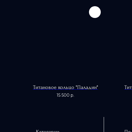
Титановое кольцо "Паладин"
Ти
15 500
р.
Категории
По