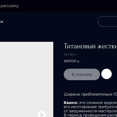
 рассылку
ты
Титановый жестки
Артикул:
18200,00
р.
В корзину
Ширина: приблизительно 10
Важно:
это сложное издели
его изготовление требуетс
от загруженности мастерск
В период проведения расп