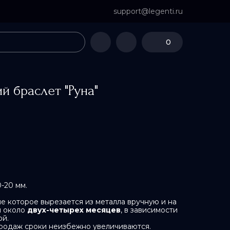
support@legenti.ru
0
й браслет "Руна"
-20 мм.
е которое вырезается из металла вручную и на
я около
двух-четырех месяцев
, в зависимости
ой.
родаж сроки неизбежно увеличиваются.