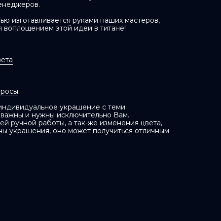
енеджеров.
ью изготавливается руками наших мастеров,
я воплощением этой идеи в титане!
вета
просы
 индивидуальное украшение с теми
 важны и нужны исключительно Вам.
й ручной работы, а так-же изменения цвета,
ны украшения, оно может получиться отличным