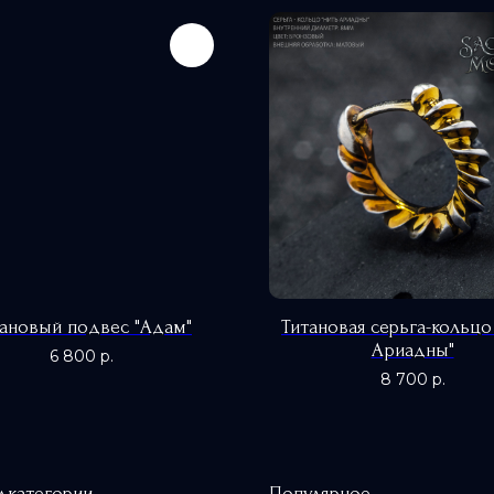
тановый подвес "Адам"
Титановая серьга-кольцо
Ариадны"
6 800
р.
8 700
р.
дкатегории
Популярное