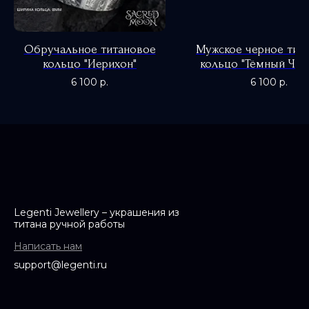
Обручальное титановое
Мужское черное тит
кольцо "Иерихон"
кольцо "Тёмный Чар
0
6 100
р.
6 100
р.
Legenti Jewellery – украшения из
титана ручной работы
Написать нам
support@legenti.ru