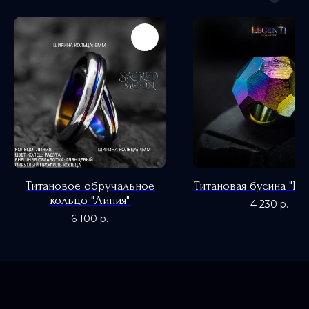
0
Титановое обручальное
Титановая бусина "М
кольцо "Линия"
4 230
р.
6 100
р.