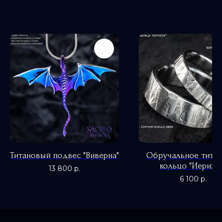
Титановый подвес "Виверна"
Обручальное тита
кольцо "Иерихо
13 800
р.
6 100
р.
0