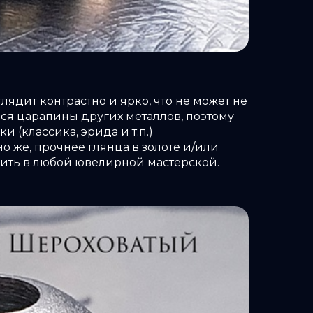
ядит контрастно и ярко, что не может не
ься царапины других металлов, поэтому
(классика, эрида и т.п.)
но же, прочнее глянца в золоте и/или
вить в любой ювелирной мастерской.