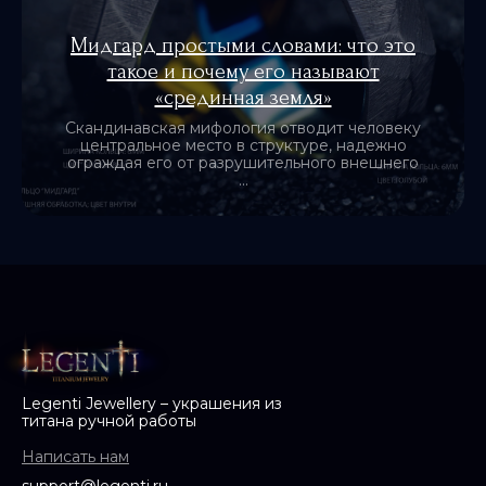
Мидгард простыми словами: что это
такое и почему его называют
«cрединная земля»
Скандинавская мифология отводит человеку
центральное место в структуре, надежно
ограждая его от разрушительного внешнего
...
Legenti Jewellery – украшения из
титана ручной работы
Написать нам
support@legenti.ru