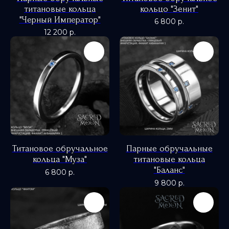
титановые кольца
кольцо "Зенит"
"Черный Император"
6 800
р.
12 200
р.
Титановое обручальное
Парные обручальные
кольца "Муза"
титановые кольца
"Баланс"
6 800
р.
9 800
р.