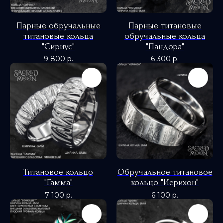
Парные обручальные
Парные титановые
титановые кольца
обручальные кольца
"Сириус"
"Пандора"
9 800
р.
6 300
р.
Титановое кольцо
Обручальное титановое
"Гамма"
кольцо "Иерихон"
7 100
р.
6 100
р.