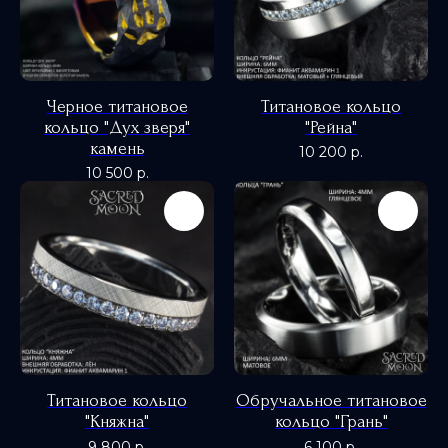
Черное титановое
Титановое кольцо
кольцо "Дух зверя"
"Рейна"
камень
10 200
р.
10 500
р.
Титановое кольцо
Обручальное титановое
"Княжна"
кольцо "Грань"
9 800
р.
6 100
р.