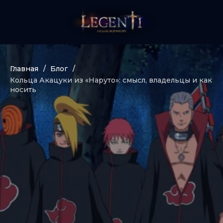
Главная
/
Блог
/
Кольца Акацуки из «Наруто»: смысл, владельцы и как
носить