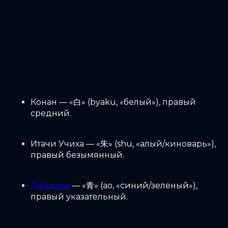
Конан — «白» (byaku, «белый»), правый
средний.
Итачи Учиха — «朱» (shu, «алый/киноварь»),
правый безымянный.
Дейдара
— «青» (ao, «синий/зелёный»),
правый указательный.