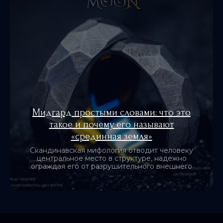
Мидгард простыми словами: что это
такое и почему его называют
«cрединная земля»
Скандинавская мифология отводит человеку
центральное место в структуре, надежно
ограждая его от разрушительного внешнего
...