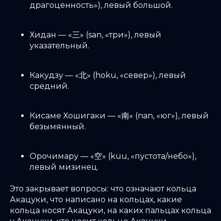
драгоценность»), левый большой.
Хидан — «三» (san, «три»), левый
указательный.
Какудзу — «北» (hoku, «север»), левый
средний.
Кисаме Хошигаки — «南» (nan, «юг»), левый
безымянный.
Орочимару — «空» (kuu, «пустота/небо»),
левый мизинец.
Это закрывает вопросы: что означают кольца
Акацуки, что написано на кольцах, какие
кольца носят Акацуки, на каких пальцах кольца