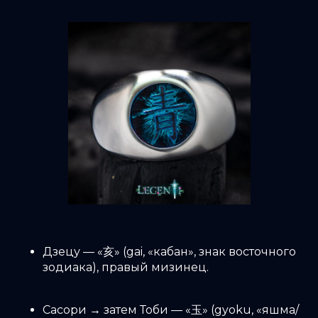
Дзецу — «亥» (gai, «кабан», знак восточного
зодиака), правый мизинец.
Сасори → затем Тоби — «玉» (gyoku, «яшма/